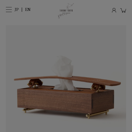
JP
EN