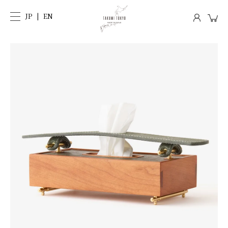
JP
EN