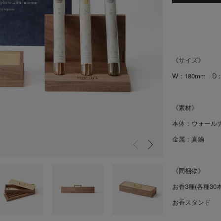
《サイズ》
W：180mm D
《素材》
本体：ウォール
金属：真鍮
《同梱物》
お香3種(各種30
お香スタンド