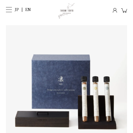
JP
EN