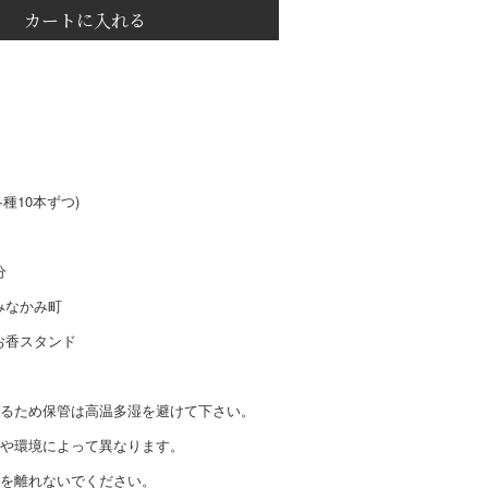
カートに入れる
種10本ずつ)
分
みなかみ町
お香スタンド
あるため保管は高温多湿を避けて下さい。
節や環境によって異なります。
場を離れないでください。