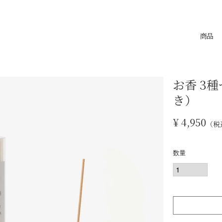
商品
お香 3
き）
¥
4,950
税