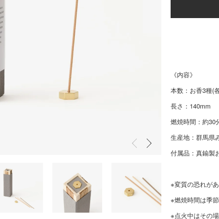
《内容》
本数：お香3種(各
長さ：140mm
燃焼時間：約30
生産地：群馬県
付属品：真鍮製
※変質の恐れが
※燃焼時間は季
※点火中はその