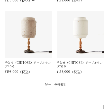
¥
176,000
税込
〜
¥
198,000
税込
千とせ（CHITOSE）テーブルラン
千とせ（CHITOSE）テーブルラン
プ/つち
プ/ちり
¥
198,000
税込
¥
198,000
税込
16
件中
1
-
16
件表示