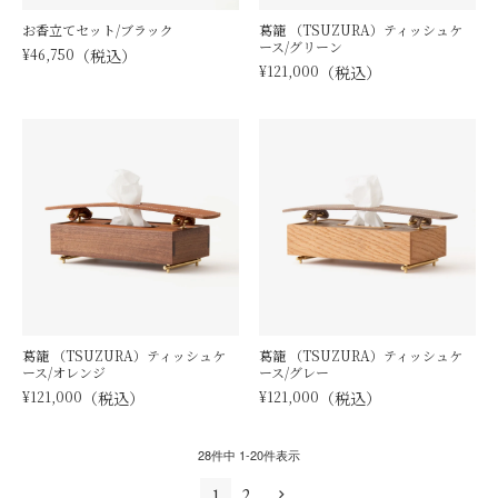
お香立てセット/ブラック
葛籠 （TSUZURA）ティッシュケ
ース/グリーン
¥
46,750
税込
¥
121,000
税込
葛籠 （TSUZURA）ティッシュケ
葛籠 （TSUZURA）ティッシュケ
ース/オレンジ
ース/グレー
¥
121,000
税込
¥
121,000
税込
28
件中
1
-
20
件表示
1
2