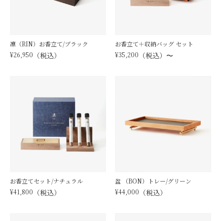
凛（RIN）お香立て/ブラック
お香立て＋収納バッグ セット
¥
26,950
税込
¥
35,200
税込
〜
お香立てセット/ナチュラル
盆 （BON）トレー/グリーン
¥
41,800
税込
¥
44,000
税込